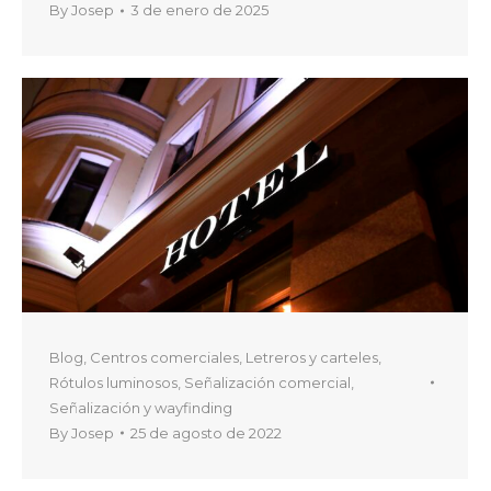
By
Josep
3 de enero de 2025
Blog
,
Centros comerciales
,
Letreros y carteles
,
Rótulos luminosos
,
Señalización comercial
,
Señalización y wayfinding
By
Josep
25 de agosto de 2022