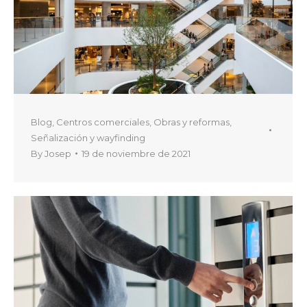
Blog
,
Centros comerciales
,
Obras y reformas
,
Señalización y wayfinding
By
Josep
19 de noviembre de 2021