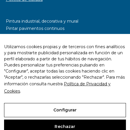
Somos especialistas en
Pintura industrial, decorativa y mural
Pintar pavimentos continuos
Pintar parkings
Pintar naves industriales
Utilizamos cookies propias y de terceros con fines analíticos
Pintar pistas deportivas
y para mostrarte publicidad personalizada en función de un
Señalética y rotulación
perfil elaborado a partir de tus hábitos de navegación.
Diseño wayfinding
Puedes personalizar tus preferencias pulsando en
"Configurar", aceptar todas las cookies haciendo clic en
Trabajos con resina epoxi
"Aceptar", o rechazarlas seleccionando "Rechazar". Para más
Trabajos con pintura ecológica
información consulta nuestra
Política de Privacidad y
Mantenimiento y rehabilitación de infraestructuras
Cookies
.
Configurar
Aviso Legal
Rechazar