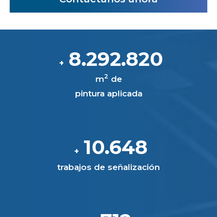
8.309.622
+
2
m
de
pintura aplicada
10.670
+
trabajos de señalización