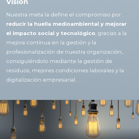
Visión
Nuestra meta la define el compromiso por
reducir la huella medioambiental y mejorar
el impacto social y tecnológico
, gracias a la
mejora continua en la gestión y la
profesionalización de nuestra organización,
consiguiéndolo mediante la gestión de
residuos, mejores condiciones laborales y la
digitalización empresarial.