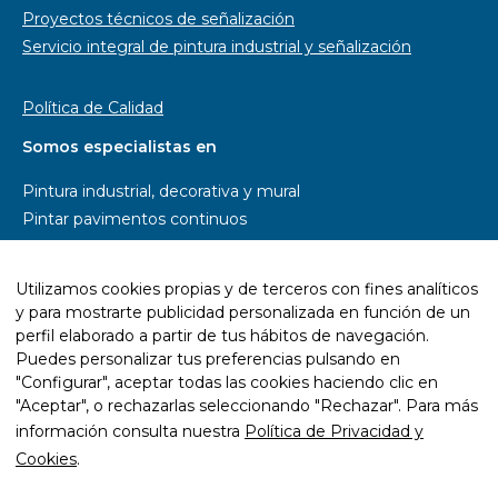
Proyectos técnicos de señalización
Servicio integral de pintura industrial y señalización
Política de Calidad
Somos especialistas en
Pintura industrial, decorativa y mural
Pintar pavimentos continuos
Pintar parkings
Pintar naves industriales
Utilizamos cookies propias y de terceros con fines analíticos
Pintar pistas deportivas
y para mostrarte publicidad personalizada en función de un
Señalética y rotulación
perfil elaborado a partir de tus hábitos de navegación.
Diseño wayfinding
Puedes personalizar tus preferencias pulsando en
"Configurar", aceptar todas las cookies haciendo clic en
Trabajos con resina epoxi
"Aceptar", o rechazarlas seleccionando "Rechazar". Para más
Trabajos con pintura ecológica
información consulta nuestra
Política de Privacidad y
Mantenimiento y rehabilitación de infraestructuras
Cookies
.