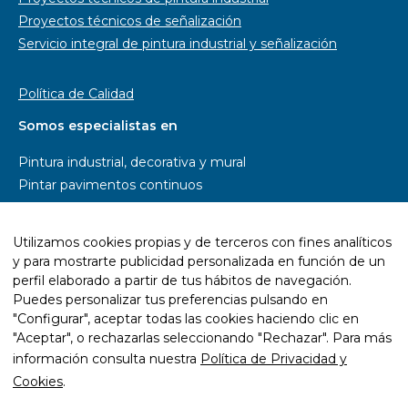
Proyectos técnicos de señalización
Servicio integral de pintura industrial y señalización
Política de Calidad
Somos especialistas en
Pintura industrial, decorativa y mural
Pintar pavimentos continuos
Pintar parkings
Pintar naves industriales
Utilizamos cookies propias y de terceros con fines analíticos
Pintar pistas deportivas
y para mostrarte publicidad personalizada en función de un
Señalética y rotulación
perfil elaborado a partir de tus hábitos de navegación.
Diseño wayfinding
Puedes personalizar tus preferencias pulsando en
"Configurar", aceptar todas las cookies haciendo clic en
Trabajos con resina epoxi
"Aceptar", o rechazarlas seleccionando "Rechazar". Para más
Trabajos con pintura ecológica
información consulta nuestra
Política de Privacidad y
Mantenimiento y rehabilitación de infraestructuras
Cookies
.