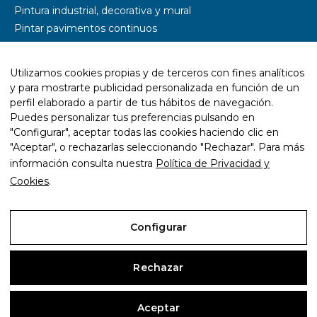
Pintura industrial, decorativa y mural
Pintar pavimentos continuos
Pintar parkings
Pintar naves industriales
Utilizamos cookies propias y de terceros con fines analíticos
Pintar pistas deportivas
y para mostrarte publicidad personalizada en función de un
Señalética y rotulación
perfil elaborado a partir de tus hábitos de navegación.
Diseño wayfinding
Puedes personalizar tus preferencias pulsando en
"Configurar", aceptar todas las cookies haciendo clic en
Trabajos con resina epoxi
"Aceptar", o rechazarlas seleccionando "Rechazar". Para más
Trabajos con pintura ecológica
información consulta nuestra
Política de Privacidad y
Mantenimiento y rehabilitación de infraestructuras
Cookies
.
Configurar
Aviso Legal
Rechazar
Política de Privacidad y Cookies
Aceptar
Configurar