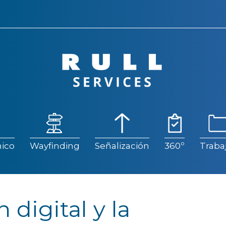
ico
Wayfinding
Señalización
360º
Traba
ico
Wayfinding
Señalización
360º
Traba
 digital y la