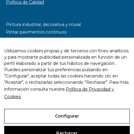
Política de Calidad
Somos especialistas en
Pintura industrial, decorativa y mural
Pintar pavimentos continuos
Pintar parkings
Pintar naves industriales
Utilizamos cookies propias y de terceros con fines analíticos
Pintar pistas deportivas
y para mostrarte publicidad personalizada en función de un
Señalética y rotulación
perfil elaborado a partir de tus hábitos de navegación.
Diseño wayfinding
Puedes personalizar tus preferencias pulsando en
"Configurar", aceptar todas las cookies haciendo clic en
Trabajos con resina epoxi
"Aceptar", o rechazarlas seleccionando "Rechazar". Para más
Trabajos con pintura ecológica
información consulta nuestra
Política de Privacidad y
Mantenimiento y rehabilitación de infraestructuras
Cookies
.
Configurar
Aviso Legal
Rechazar