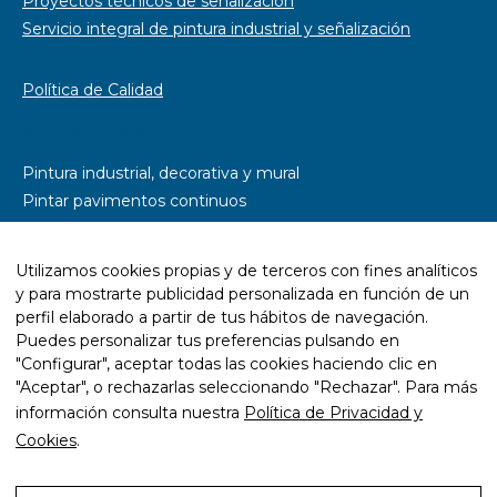
Proyectos técnicos de señalización
Servicio integral de pintura industrial y señalización
Política de Calidad
Somos especialistas en
Pintura industrial, decorativa y mural
Pintar pavimentos continuos
Pintar parkings
Pintar naves industriales
Utilizamos cookies propias y de terceros con fines analíticos
Pintar pistas deportivas
y para mostrarte publicidad personalizada en función de un
Señalética y rotulación
perfil elaborado a partir de tus hábitos de navegación.
Diseño wayfinding
Puedes personalizar tus preferencias pulsando en
"Configurar", aceptar todas las cookies haciendo clic en
Trabajos con resina epoxi
"Aceptar", o rechazarlas seleccionando "Rechazar". Para más
Trabajos con pintura ecológica
información consulta nuestra
Política de Privacidad y
Mantenimiento y rehabilitación de infraestructuras
Cookies
.