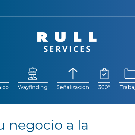
ico
Wayfinding
Señalización
360º
Traba
ico
Wayfinding
Señalización
360º
Traba
 negocio a la