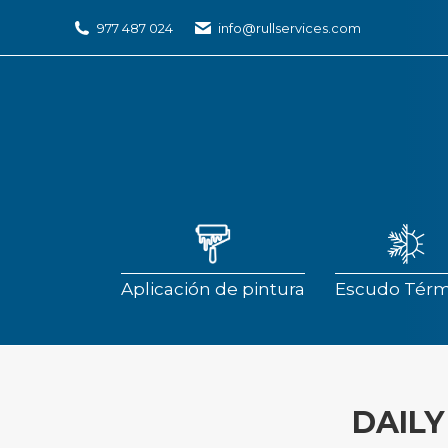
977 487 024
info@rullservices.com
Aplicación de pintura
Escudo Térm
Aplicación de pintura
Escudo Térm
DAILY