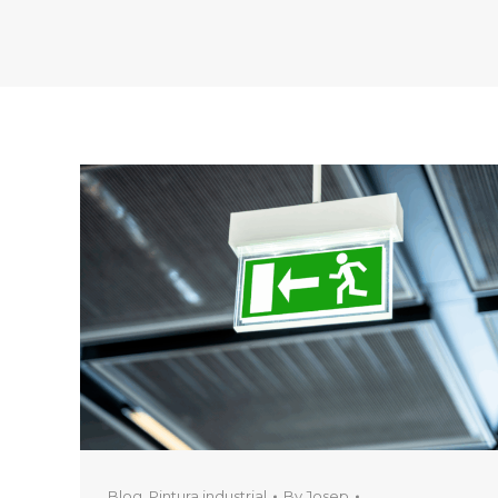
Blog
,
Pintura industrial
By
Josep