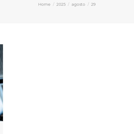
You are here:
Home
2025
agosto
29