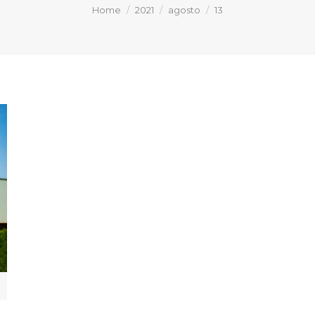
You are here:
Home
2021
agosto
13