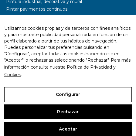
Pintura industrial, decorativa y mural
Pintar pavimentos continuos
Pintar parkings
Pintar naves industriales
Utilizamos cookies propias y de terceros con fines analíticos
Pintar pistas deportivas
y para mostrarte publicidad personalizada en función de un
Señalética y rotulación
perfil elaborado a partir de tus hábitos de navegación.
Diseño wayfinding
Puedes personalizar tus preferencias pulsando en
"Configurar", aceptar todas las cookies haciendo clic en
Trabajos con resina epoxi
"Aceptar", o rechazarlas seleccionando "Rechazar". Para más
Trabajos con pintura ecológica
información consulta nuestra
Política de Privacidad y
Mantenimiento y rehabilitación de infraestructuras
Cookies
.
Configurar
Aviso Legal
Rechazar
Política de Privacidad y Cookies
Aceptar
Configurar