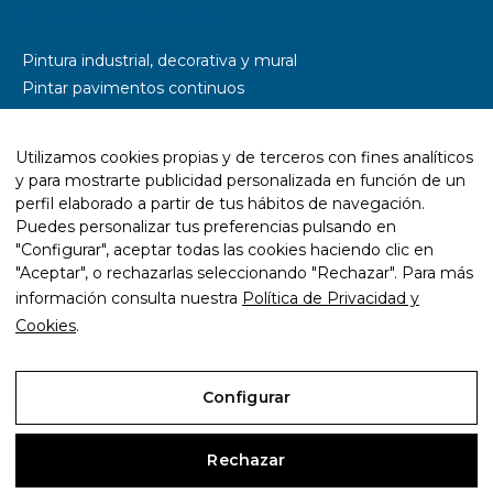
Somos especialistas en
Pintura industrial, decorativa y mural
Pintar pavimentos continuos
Pintar parkings
Pintar naves industriales
Utilizamos cookies propias y de terceros con fines analíticos
Pintar pistas deportivas
y para mostrarte publicidad personalizada en función de un
Señalética y rotulación
perfil elaborado a partir de tus hábitos de navegación.
Diseño wayfinding
Puedes personalizar tus preferencias pulsando en
"Configurar", aceptar todas las cookies haciendo clic en
Trabajos con resina epoxi
"Aceptar", o rechazarlas seleccionando "Rechazar". Para más
Trabajos con pintura ecológica
información consulta nuestra
Política de Privacidad y
Mantenimiento y rehabilitación de infraestructuras
Cookies
.
Configurar
Aviso Legal
Rechazar
Política de Privacidad y Cookies