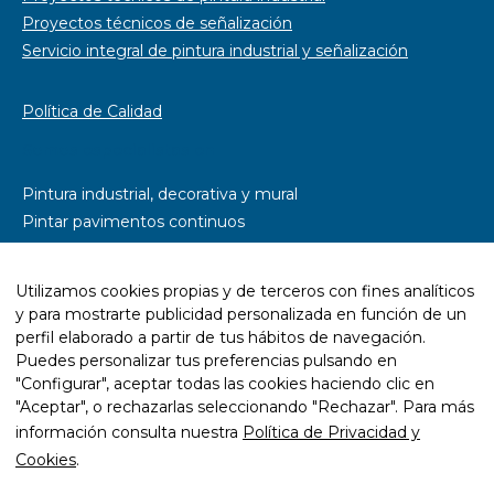
Proyectos técnicos de señalización
Servicio integral de pintura industrial y señalización
Política de Calidad
Somos especialistas en
Pintura industrial, decorativa y mural
Pintar pavimentos continuos
Pintar parkings
Pintar naves industriales
Utilizamos cookies propias y de terceros con fines analíticos
Pintar pistas deportivas
y para mostrarte publicidad personalizada en función de un
Señalética y rotulación
perfil elaborado a partir de tus hábitos de navegación.
Diseño wayfinding
Puedes personalizar tus preferencias pulsando en
"Configurar", aceptar todas las cookies haciendo clic en
Trabajos con resina epoxi
"Aceptar", o rechazarlas seleccionando "Rechazar". Para más
Trabajos con pintura ecológica
información consulta nuestra
Política de Privacidad y
Mantenimiento y rehabilitación de infraestructuras
Cookies
.