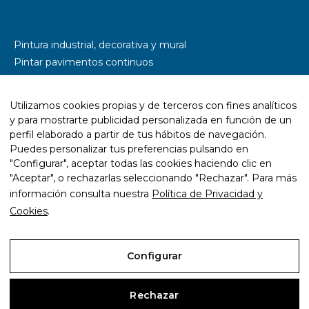
Somos especialistas en
Pintura industrial, decorativa y mural
Pintar pavimentos continuos
Pintar parkings
Pintar naves industriales
Utilizamos cookies propias y de terceros con fines analíticos
Pintar pistas deportivas
y para mostrarte publicidad personalizada en función de un
Señalética y rotulación
perfil elaborado a partir de tus hábitos de navegación.
Diseño wayfinding
Puedes personalizar tus preferencias pulsando en
"Configurar", aceptar todas las cookies haciendo clic en
Trabajos con resina epoxi
"Aceptar", o rechazarlas seleccionando "Rechazar". Para más
Trabajos con pintura ecológica
información consulta nuestra
Política de Privacidad y
Mantenimiento y rehabilitación de infraestructuras
Cookies
.
Configurar
Aviso Legal
Rechazar