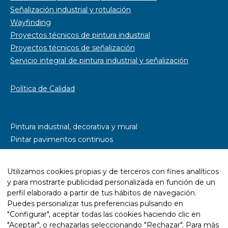
Señalización industrial y rotulación
Wayfinding
Proyectos técnicos de pintura industrial
Proyectos técnicos de señalización
Servicio integral de pintura industrial y señalización
Política de Calidad
Somos especialistas en
Pintura industrial, decorativa y mural
Pintar pavimentos continuos
Pintar parkings
Pintar naves industriales
Utilizamos cookies propias y de terceros con fines analíticos
Pintar pistas deportivas
y para mostrarte publicidad personalizada en función de un
Señalética y rotulación
perfil elaborado a partir de tus hábitos de navegación.
Diseño wayfinding
Puedes personalizar tus preferencias pulsando en
"Configurar", aceptar todas las cookies haciendo clic en
Trabajos con resina epoxi
"Aceptar", o rechazarlas seleccionando "Rechazar". Para más