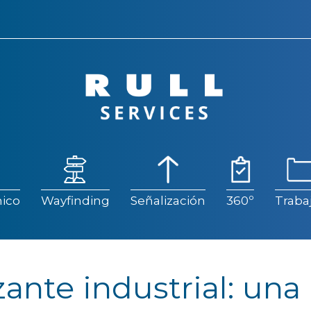
ico
Wayfinding
Señalización
360º
Traba
ico
Wayfinding
Señalización
360º
Traba
zante industrial: una