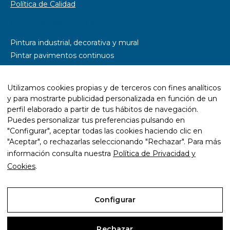
Política de Calidad
Somos especialistas en
Pintura industrial, decorativa y mural
Pintar pavimentos continuos
Pintar parkings
Pintar naves industriales
Utilizamos cookies propias y de terceros con fines analíticos
Pintar pistas deportivas
y para mostrarte publicidad personalizada en función de un
Señalética y rotulación
perfil elaborado a partir de tus hábitos de navegación.
Diseño wayfinding
Puedes personalizar tus preferencias pulsando en
"Configurar", aceptar todas las cookies haciendo clic en
Trabajos con resina epoxi
"Aceptar", o rechazarlas seleccionando "Rechazar". Para más
Trabajos con pintura ecológica
información consulta nuestra
Política de Privacidad y
Mantenimiento y rehabilitación de infraestructuras
Cookies
.
Configurar
Aviso Legal
Rechazar