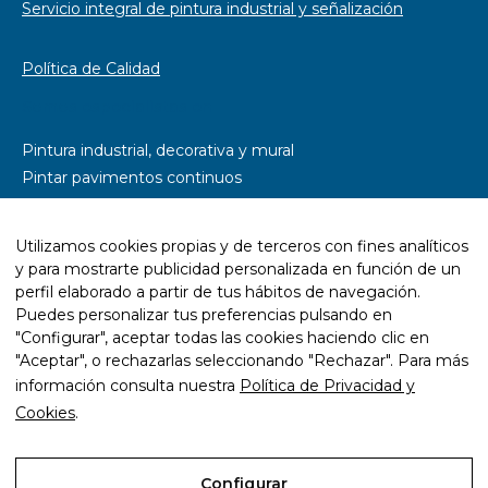
Servicio integral de pintura industrial y señalización
Política de Calidad
Somos especialistas en
Pintura industrial, decorativa y mural
Pintar pavimentos continuos
Pintar parkings
Pintar naves industriales
Utilizamos cookies propias y de terceros con fines analíticos
Pintar pistas deportivas
y para mostrarte publicidad personalizada en función de un
Señalética y rotulación
perfil elaborado a partir de tus hábitos de navegación.
Diseño wayfinding
Puedes personalizar tus preferencias pulsando en
"Configurar", aceptar todas las cookies haciendo clic en
Trabajos con resina epoxi
"Aceptar", o rechazarlas seleccionando "Rechazar". Para más
Trabajos con pintura ecológica
información consulta nuestra
Política de Privacidad y
Mantenimiento y rehabilitación de infraestructuras
Cookies
.
Configurar