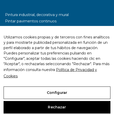
Somos especialistas en
Pintura industrial, decorativa y mural
Pintar pavimentos continuos
Pintar parkings
Pintar naves industriales
Utilizamos cookies propias y de terceros con fines analíticos
Pintar pistas deportivas
y para mostrarte publicidad personalizada en función de un
Señalética y rotulación
perfil elaborado a partir de tus hábitos de navegación.
Diseño wayfinding
Puedes personalizar tus preferencias pulsando en
"Configurar", aceptar todas las cookies haciendo clic en
Trabajos con resina epoxi
"Aceptar", o rechazarlas seleccionando "Rechazar". Para más
Trabajos con pintura ecológica
información consulta nuestra
Política de Privacidad y
Mantenimiento y rehabilitación de infraestructuras
Cookies
.
Configurar
Aviso Legal
Rechazar