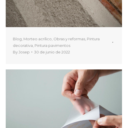
Blog
,
Morteo acrílico
,
Obras y reformas
,
Pintura
decorativa
,
Pintura pavimentos
By
Josep
30 de junio de 2022