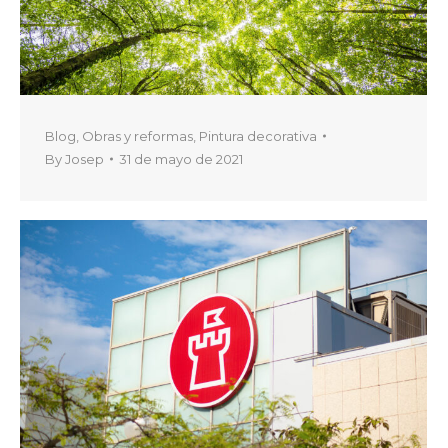
Blog
,
Obras y reformas
,
Pintura decorativa
By
Josep
31 de mayo de 2021